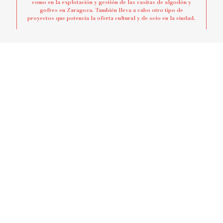
como en la explotación y gestión de las casitas de algodón y
gofres en Zaragoza. También lleva a cabo otro tipo de
proyectos que potencia la oferta cultural y de ocio en la ciudad.