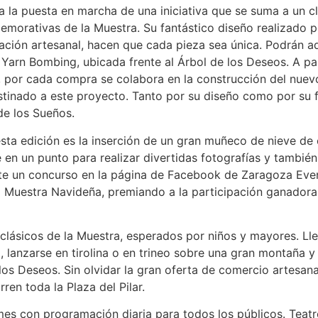
a la puesta en marcha de una iniciativa que se suma a un 
emorativas de la Muestra. Su fantástico diseño realizado p
ación artesanal, hacen que cada pieza sea única. Podrán ad
vo Yarn Bombing, ubicada frente al Árbol de los Deseos. A p
a, por cada compra se colabora en la construcción del nue
estinado a este proyecto. Tanto por su diseño como por su 
de los Sueños.
sta edición es la inserción de un gran muñeco de nieve de 
 en un punto para realizar divertidas fotografías y también
nte un concurso en la página de Facebook de Zaragoza Eve
la Muestra Navideña, premiando a la participación ganador
clásicos de la Muestra, esperados por niños y mayores. Ll
lo, lanzarse en tirolina o en trineo sobre una gran montaña 
los Deseos. Sin olvidar la gran oferta de comercio artesan
ren toda la Plaza del Pilar.
 con programación diaria para todos los públicos. Teatros