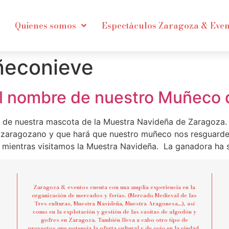
Quienes somos
Espectáculos Zaragoza & Even
econieve
El nombre de nuestro Muñeco 
e nuestra mascota de la Muestra Navideña de Zaragoza. E
zaragozano y que hará que nuestro muñeco nos resguarde d
o mientras visitamos la Muestra Navideña. La ganadora ha 
Zaragoza & eventos cuenta con una amplia experiencia en la
organización de mercados y ferias. (Mercado Medieval de las
Tres culturas, Muestra Navideña, Muestra Aragonesa…), así
como en la explotación y gestión de las casitas de algodón y
gofres en Zaragoza. También lleva a cabo otro tipo de
proyectos que potencia la oferta cultural y de ocio en la ciudad.